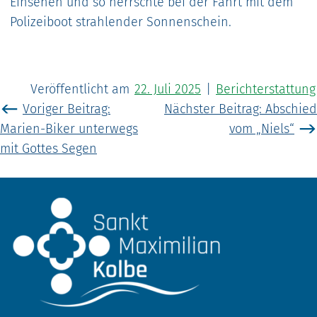
Einsehen und so herrschte bei der Fahrt mit dem
Polizeiboot strahlender Sonnenschein.
Veröffentlicht am
22. Juli 2025
|
Berichterstattung
Beitragsnavigation
Voriger Beitrag:
Nächster Beitrag:
Abschied
Marien-Biker unterwegs
vom „Niels“
mit Gottes Segen