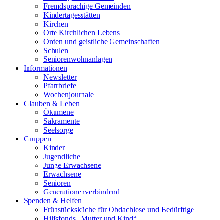
Fremdsprachige Gemeinden
Kindertagesstätten
Kirchen
Orte Kirchlichen Lebens
Orden und geistliche Gemeinschaften
Schulen
Seniorenwohnanlagen
Informationen
Newsletter
Pfarrbriefe
Wochenjournale
Glauben & Leben
Ökumene
Sakramente
Seelsorge
Gruppen
Kinder
Jugendliche
Junge Erwachsene
Erwachsene
Senioren
Generationenverbindend
Spenden & Helfen
Frühstücksküche für Obdachlose und Bedürftige
Hilfsfonds „Mutter und Kind“