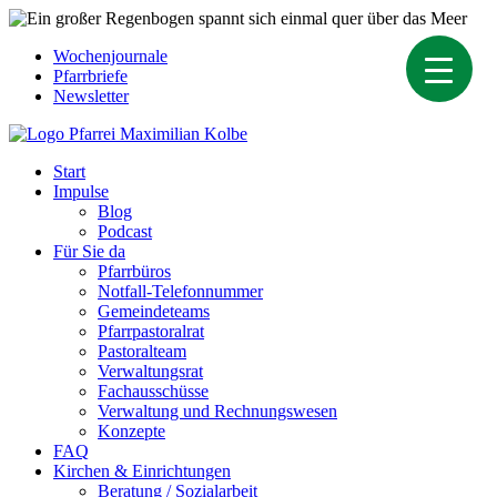
Skip
to
Wochenjournale
content
Pfarrbriefe
Newsletter
Pastoraler Raum St. Maximilian Kolbe
Start
Impulse
Blog
Podcast
Für Sie da
Pfarrbüros
Notfall-Telefonnummer
Gemeindeteams
Pfarrpastoralrat
Pastoralteam
Verwaltungsrat
Fachausschüsse
Verwaltung und Rechnungswesen
Konzepte
FAQ
Kirchen & Einrichtungen
Beratung / Sozialarbeit