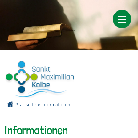
Skip
to
content
Startseite
»
Informationen
Pastoraler Raum St. Maximilian Kolbe
Informationen