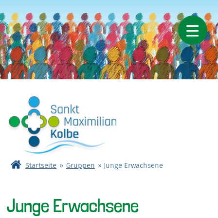
Skip
to
content
Startseite
»
Gruppen
»
Junge Erwachsene
Pastoraler Raum St. Maximilian Kolbe
Junge Erwachsene